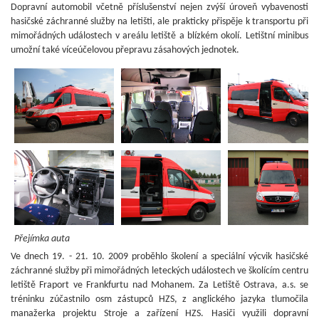
Dopravní automobil včetně příslušenství nejen zvýší úroveň vybavenosti
hasičské záchranné služby na letišti, ale prakticky přispěje k transportu při
mimořádných událostech v areálu letiště a blízkém okolí. Letištní minibus
umožní také víceúčelovou přepravu zásahových jednotek.
Přejímka auta
Ve dnech 19. - 21. 10. 2009 proběhlo školení a speciální výcvik hasičské
záchranné služby při mimořádných leteckých událostech ve školícím centru
letiště Fraport ve Frankfurtu nad Mohanem. Za Letiště Ostrava, a.s. se
tréninku zúčastnilo osm zástupců HZS, z anglického jazyka tlumočila
manažerka projektu Stroje a zařízení HZS. Hasiči využili dopravní