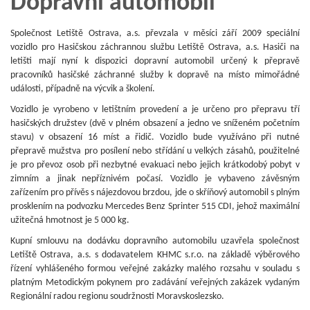
Dopravní automobil
Společnost Letiště Ostrava, a.s. převzala v měsíci září 2009 speciální
vozidlo pro Hasičskou záchrannou službu Letiště Ostrava, a.s. Hasiči na
letišti mají nyní k dispozici dopravní automobil určený k přepravě
pracovníků hasičské záchranné služby k dopravě na místo mimořádné
události, případně na výcvik a školení.
Vozidlo je vyrobeno v letištním provedení a je určeno pro přepravu tří
hasičských družstev (dvě v plném obsazení a jedno ve sníženém početním
stavu) v obsazení 16 míst a řidič. Vozidlo bude využíváno při nutné
přepravě mužstva pro posílení nebo střídání u velkých zásahů, použitelné
je pro převoz osob při nezbytné evakuaci nebo jejich krátkodobý pobyt v
zimním a jinak nepříznivém počasí. Vozidlo je vybaveno závěsným
zařízením pro přívěs s nájezdovou brzdou, jde o skříňový automobil s plným
prosklením na podvozku Mercedes Benz Sprinter 515 CDI, jehož maximální
užitečná hmotnost je 5 000 kg.
Kupní smlouvu na dodávku dopravního automobilu uzavřela společnost
Letiště Ostrava, a.s. s dodavatelem KHMC s.r.o. na základě výběrového
řízení vyhlášeného formou veřejné zakázky malého rozsahu v souladu s
platným Metodickým pokynem pro zadávání veřejných zakázek vydaným
Regionální radou regionu soudržnosti Moravskoslezsko.