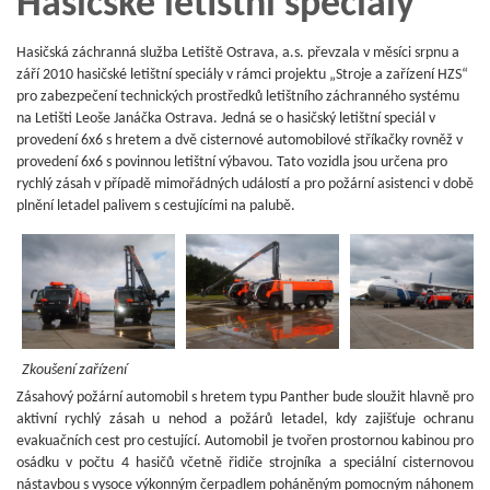
Hasičské letištní speciály
Hasičská záchranná služba Letiště Ostrava, a.s. převzala v měsíci srpnu a
září 2010 hasičské letištní speciály v rámci projektu „Stroje a zařízení HZS“
pro zabezpečení technických prostředků letištního záchranného systému
na Letišti Leoše Janáčka Ostrava. Jedná se o hasičský letištní speciál v
provedení 6x6 s hretem a dvě cisternové automobilové stříkačky rovněž v
provedení 6x6 s povinnou letištní výbavou. Tato vozidla jsou určena pro
rychlý zásah v případě mimořádných událostí a pro požární asistenci v době
plnění letadel palivem s cestujícími na palubě.
Zkoušení zařízení
Zásahový požární automobil s hretem typu Panther bude sloužit hlavně pro
aktivní rychlý zásah u nehod a požárů letadel, kdy zajišťuje ochranu
evakuačních cest pro cestující. Automobil je tvořen prostornou kabinou pro
osádku v počtu 4 hasičů včetně řidiče strojníka a speciální cisternovou
nástavbou s vysoce výkonným čerpadlem poháněným pomocným náhonem