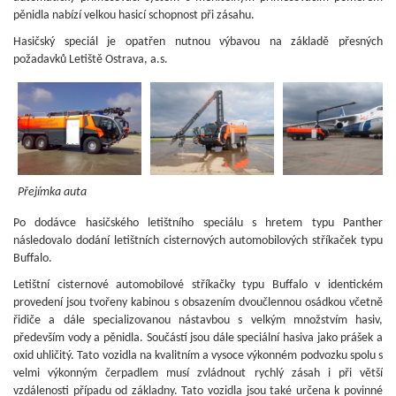
pěnidla nabízí velkou hasicí schopnost při zásahu.
Hasičský speciál je opatřen nutnou výbavou na základě přesných
požadavků Letiště Ostrava, a.s.
Přejímka auta
Po dodávce hasičského letištního speciálu s hretem typu Panther
následovalo dodání letištních cisternových automobilových stříkaček typu
Buffalo.
Letištní cisternové automobilové stříkačky typu Buffalo v identickém
provedení jsou tvořeny kabinou s obsazením dvoučlennou osádkou včetně
řidiče a dále specializovanou nástavbou s velkým množstvím hasiv,
především vody a pěnidla. Součástí jsou dále speciální hasiva jako prášek a
oxid uhličitý. Tato vozidla na kvalitním a vysoce výkonném podvozku spolu s
velmi výkonným čerpadlem musí zvládnout rychlý zásah i při větší
vzdálenosti případu od základny. Tato vozidla jsou také určena k povinné