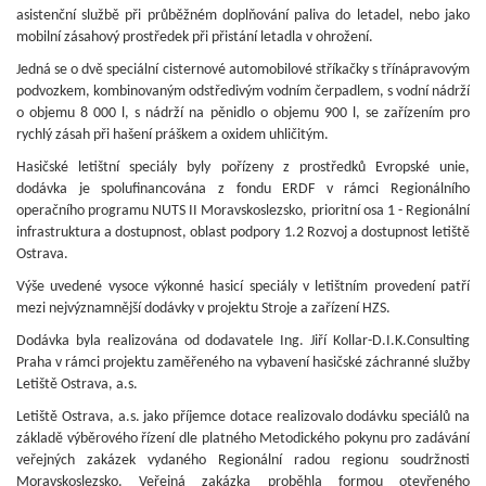
asistenční službě při průběžném doplňování paliva do letadel, nebo jako
mobilní zásahový prostředek při přistání letadla v ohrožení.
Jedná se o dvě speciální cisternové automobilové stříkačky s třínápravovým
podvozkem, kombinovaným odstředivým vodním čerpadlem, s vodní nádrží
o objemu 8 000 l, s nádrží na pěnidlo o objemu 900 l, se zařízením pro
rychlý zásah při hašení práškem a oxidem uhličitým.
Hasičské letištní speciály byly pořízeny z prostředků Evropské unie,
dodávka je spolufinancována z fondu ERDF v rámci Regionálního
operačního programu NUTS II Moravskoslezsko, prioritní osa 1 - Regionální
infrastruktura a dostupnost, oblast podpory 1.2 Rozvoj a dostupnost letiště
Ostrava.
Výše uvedené vysoce výkonné hasicí speciály v letištním provedení patří
mezi nejvýznamnější dodávky v projektu Stroje a zařízení HZS.
Dodávka byla realizována od dodavatele Ing. Jiří Kollar-D.I.K.Consulting
Praha v rámci projektu zaměřeného na vybavení hasičské záchranné služby
Letiště Ostrava, a.s.
Letiště Ostrava, a.s. jako příjemce dotace realizovalo dodávku speciálů na
základě výběrového řízení dle platného Metodického pokynu pro zadávání
veřejných zakázek vydaného Regionální radou regionu soudržnosti
Moravskoslezsko. Veřejná zakázka proběhla formou otevřeného