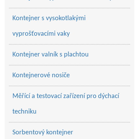
Kontejner s vysokotlakými
vyprošťovacími vaky
Kontejner valník s plachtou
Kontejnerové nosiče
Měřící a testovací zařízení pro dýchací
techniku
Sorbentový kontejner