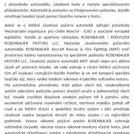
z převodovky automobilu, zásobami hasiv a nutným specializovaným
příslušenstvím. Automobil je postaven na třínápravovém podvozku. Vozidlo
umožňuje hasební zásah pomocí hasícího ramene a hretu.
Jedná se o letištní zásahový požární automobil splňující požadavky
Mezinárodní organizace pro civilní letectví - ICAO a současné evropské
legislativy. Vozidlo je opatřeno nástavbou ROSENBAUER / PODVOZEK
ROSENBAUER MOTORS LLC. Nástavba zásahovového požárního
automobilu ROSENBAUER Aircraft Rescue & Fire Fighting (ARFF) tvoří
prostornou kabinu namontovanou na speciálním podvozku ROSENBAUER
MOTORS LLC. Zásahový požární automobil ARFF slouží nejen pro aktivní
zásah při požárech letadel, ale také asistuje a chrání letištní záchranný
tým při evakuaci cestujících.Vozidlo Panther je ve své kategorii speciální
hasičský vůz, který vyniká vysokým výkonem 4-taktního naftového motoru.
Má automatickou převodovku, stálý pohon všech kol, vysokovýkonný
systém odpružení podvozku pomocí vinutých pružin a jednomontáž všech
kol. Vysoké zrychlení dosažené vysokým počtem HP k poměru váhy,
excelentně udržovaná maximální rychlost, extrémní mobilita (pohyb off
road a po letištní dráze) a spolehlivý brzdný systém s ABS umožňuje
zásahové osádce bezpečně dorazit do místa zásahu i za nejtvrdších
podmínek. Vysoce výkonný požární systém ROSENBAUER zahrnuje
odstředivé čerpadlo, všechny vysoce výkonné monitory včetně hretu, plně
automatický přiměšovací systém s měnitelným přiměšovacím poměrem