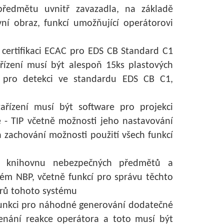
 předmětu uvnitř zavazadla, na základě
ní obraz, funkcí umožňující operátorovi
certifikaci ECAC pro EDS CB Standard C1
řízení musí být alespoň 15ks plastových
ch pro detekci ve standardu EDS CB C1,
ařízení musí být software pro projekci
 - TIP včetně možnosti jeho nastavování
a zachování možnosti použití všech funkcí
t knihovnu nebezpečných předmětů a
ém NBP, včetně funkcí pro správu těchto
trů tohoto systému
funkci pro náhodné generování dodatečné
enání reakce operátora a toto musí být