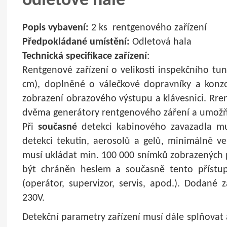
odletové hale
Popis vybavení:
2 ks rentgenového zařízení
Předpokládané umístění:
Odletová hala
Technická specifikace zařízení
:
Rentgenové zařízení o velikosti inspekčního t
cm), doplněné o válečkové dopravníky a konzo
zobrazení obrazového výstupu a klávesnici. Rre
dvěma generátory rentgenového záření a umožňo
Při
současné
detekci kabinového zavazadla mu
detekci tekutin, aerosolů a gelů, minimálně ve
musí ukládat min. 100 000 snímků zobrazených 
být chráněn heslem a současně tento přístup
(operátor, supervizor, servis, apod.). Dodané z
230V.
Detekční parametry zařízení musí dále splňovat 