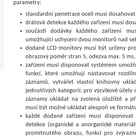
parametry:
standardní penetrace oceli musí dosahova
drátová detekce každého zařízení musí do
součástí dodávky každého zařízení mu
umožňující uchycení dvou monitorů nad seb
dodané LCD monitory musí být určeny pro n
obrazový poměr stran 5, odezva max. 5 ms, 
zařízení musí disponovat systémem umožňuj
funkcí, které umožňují nastavovat rozdíl
záznamů, vytvářet vlastní knihovny uklá
jednotlivých kategorií; pro výcvikové účel
záznamy ukládat na zvolená úložiště a p
musí být možné ukládat alespoň ve formátu
každé dodané zařízení musí disponovat f
detekce (organické a anorganické materiál
promítnutého obrazu, funkcí pro zvýrazn