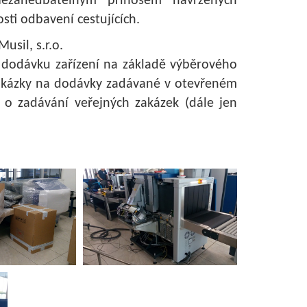
Nezanedbatelným přínosem navržených
osti odbavení cestujících.
usil, s.r.o.
a dodávku zařízení na základě výběrového
zakázky na dodávky zadávané v otevřeném
, o zadávání veřejných zakázek (dále jen