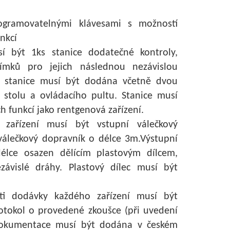
ogramovatelnými klávesami s možností
nkcí
sí být 1ks stanice dodatečné kontroly,
nímků pro jejich následnou nezávislou
ě, stanice musí být dodána včetně dvou
 stolu a ovládacího pultu. Stanice musí
 funkcí jako rentgenová zařízení.
 zařízení musí být vstupní válečkový
válečkový dopravník o délce 3m.Výstupní
élce osazen dělícím plastovým dílcem,
závislé dráhy. Plastový dílec musí být
ti dodávky každého zařízení musí být
otokol o provedené zkoušce (při uvedení
 dokumentace musí být dodána v českém