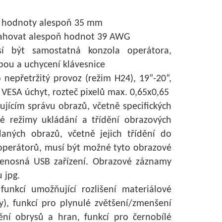
t hodnoty alespoň 35 mm
sahovat alespoň hodnot 39 AWG
sí být samostatná konzola operátora,
ou a uchycení klávesnice
epřetržitý provoz (režim H24), 19“-20“,
VESA úchyt, rozteč pixelů max. 0,65x0,65
ícím správu obrazů, včetně specifických
né režimy ukládání a třídění obrazových
daných obrazů, včetně jejich třídění do
y operátorů, musí být možné tyto obrazové
řenosná USB zařízení. Obrazové záznamy
 jpg.
unkcí umožňující rozlišení materiálové
y), funkcí pro plynulé zvětšení/zmenšení
ění obrysů a hran, funkcí pro černobílé