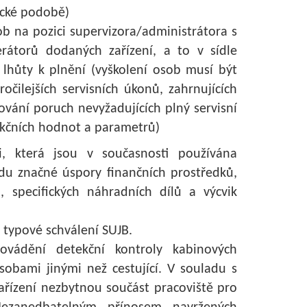
nické podobě)
ob na pozici supervizora/administrátora s
rátorů dodaných zařízení, a to v sídle
 lhůty k plnění (vyškolení osob musí být
ilejších servisních úkonů, zahrnujících
ování poruch nevyžadujících plný servisní
ekčních hodnot a parametrů)
i, která jsou v současnosti používána
du značné úspory finančních prostředků,
, specifických náhradních dílů a výcvik
 typové schválení SUJB.
ovádění detekční kontroly kabinových
sobami jinými než cestující. V souladu s
zařízení nezbytnou součást pracoviště pro