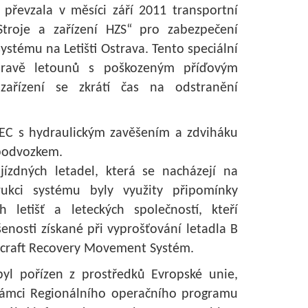
. převzala v měsíci září 2011 transportní
troje a zařízení HZS“ pro zabezpečení
ystému na Letišti Ostrava. Tento speciální
pravě letounů s poškozeným příďovým
řízení se zkrátí čas na odstranění
TEC s hydraulickým zavěšením a zdviháku
 podvozkem.
ízdných letadel, která se nacházejí na
ukci systému byly využity připomínky
 letišť a leteckých společností, kteří
šenosti získané při vyprošťování letadla B
rcraft Recovery Movement Systém.
byl pořízen z prostředků Evropské unie,
rámci Regionálního operačního programu