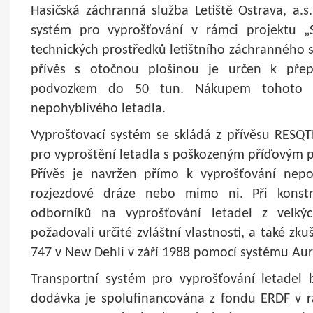
Hasičská záchranná služba Letiště Ostrava, a.s
systém pro vyprošťování v rámci projektu „S
technických prostředků letištního záchranného s
přívěs s otočnou plošinou je určen k pře
podvozkem do 50 tun. Nákupem tohoto za
nepohyblivého letadla.
Vyprošťovací systém se skládá z přívěsu RESQ
pro vyproštění letadla s poškozeným příďovým
Přívěs je navržen přímo k vyprošťování nepoj
rozjezdové dráze nebo mimo ni. Při konstr
odborníků na vyprošťování letadel z velkých
požadovali určité zvláštní vlastnosti, a také zku
747 v New Dehli v září 1988 pomocí systému Au
Transportní systém pro vyprošťování letadel 
dodávka je spolufinancována z fondu ERDF v 