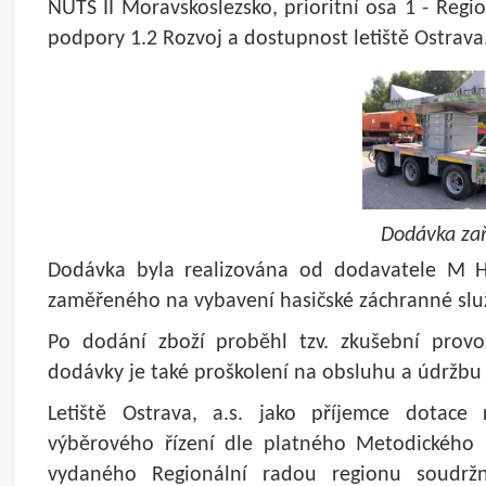
NUTS II Moravskoslezsko, prioritní osa 1 - Regi
podpory 1.2 Rozvoj a dostupnost letiště Ostrava
Dodávka zař
Dodávka byla realizována od dodavatele M H 
zaměřeného na vybavení hasičské záchranné služb
Po dodání zboží proběhl tzv. zkušební provo
dodávky je také proškolení na obsluhu a údržbu v
Letiště Ostrava, a.s. jako příjemce dotace 
výběrového řízení dle platného Metodického 
vydaného Regionální radou regionu soudržno